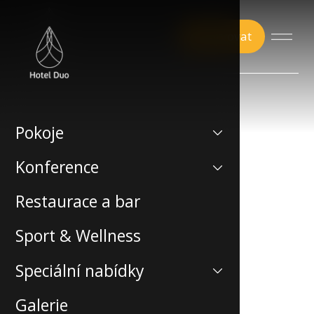
Rezervovat
Pokoje
Konference
Restaurace a bar
Sport & Wellness
Speciální nabídky
Galerie