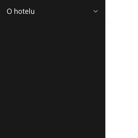
O hotelu
Konferenční prostory