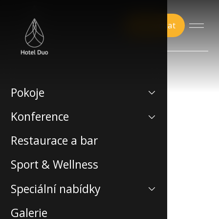
Rezervovat
Pokoje
Konference
Restaurace a bar
Sport & Wellness
Speciální nabídky
Galerie