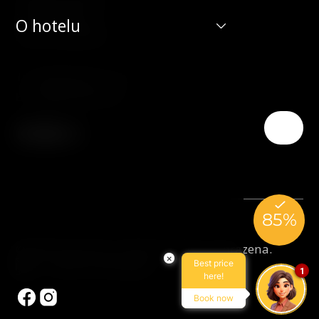
190 00 Praha 9
O hotelu
Česká republika
T:
(+420) 266 131 111
E:
info@hotelduo.cz
© 2026 Hotel Duo. Všechna práva vyhrazena.
×
Best price
Made by Newlogic
1
here!
Book now