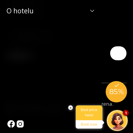
190 00 Praha 9
O hotelu
Česká republika
T:
(+420) 266 131 111
E:
info@hotelduo.cz
© 2026 Hotel Duo. Všechna práva vyhrazena.
×
Best price
Made by Newlogic
1
here!
Book now