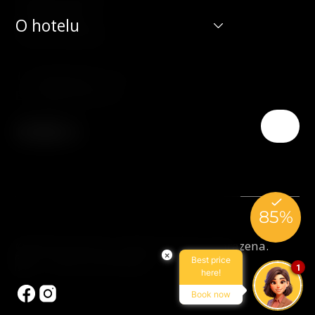
190 00 Praha 9
O hotelu
Česká republika
T:
(+420) 266 131 111
E:
info@hotelduo.cz
© 2026 Hotel Duo. Všechna práva vyhrazena.
×
Best price
Made by Newlogic
1
here!
Book now